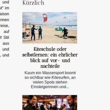
Kürzlich
, und
t“ im
Saison
innen
eise,
d auf
 Stil
x aus
Kiteschule oder
n und
selbstlernen: ein ehrlicher
n, und
blick auf vor- und
nachteile
Kaum ein Wassersport boomt
so sichtbar wie Kitesurfen, an
vielen Spots stehen
Einsteigerinnen und...