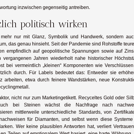
ntwortung inzwischen gegenseitig antreiben.
lich politisch wirken
ht mehr nur mit Glanz, Symbolik und Handwerk, sondern auc
um, das genau hinsieht. Seit der Pandemie sind Rohstoffe teur
ren empfindlich auf geopolitische Spannungen sowie auf Zins
 vergangenen Jahren wiederholt nahe historischer Höchstst
bst bei vermeintlich „kleinen“ Komponenten wie Verschlüssen
zlich durch. Für Labels bedeutet das: Entweder sie erhöhe
nz arbeiten, etwa durch feinere Wandstärken, neue Konstrukti
cyclingmetall.
tor, nicht nur zum Marketingetikett. Recyceltes Gold oder Silb
auch bei Steinen wächst die Nachfrage nach nachwei
ieren mittlerweile unterschiedliche Standards, von Zertifikat
snachweisen für Diamanten, und selbst wenn diese Systeme 
arken. Wer keine plausiblen Antworten hat, verliert Vertrauen
ßen Teilen auf emotionalem Wert basiert, eine harte Währung.