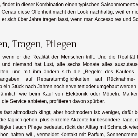
t, findet in dieser Kombination einen typischen Saisonmoment:
. Genau diese Offenheit macht den Look nachhaltig, weil er ni
l er sich über Jahre tragen lässt, wenn man Accessoires und S
n, Tragen, Pflegen
wenn er die Realität der Menschen trifft. Und die Realität h
, und niemand hat Lust, alle sechs Monate alles auszutaus
lten, und mit ihm ändern sich die „Regeln“ des Kaufens. 
alangaben, auf Reparaturmöglichkeiten, auf Rücknahme-
b ein Stück nach Jahren noch erweitert oder umgebaut werden 
 ähnlich wie beim Kauf von Elektronik oder Möbeln. Marken
 die Service anbieten, profitieren davon spürbar.
s fast altmodisch klingt, aber hochmodern ist: weniger, dafür 
die täglich gehen, plus einzelne Akzente für besondere Tage, d
tigkeit auch Pflege bedeutet, rückt der Alltag mit Schmuck wie
hön halten will, vermeidet Kontakt mit Parfum, Sonnencreme