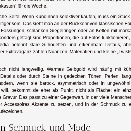
ukasten“ für die Woche.
sche Seite. Wenn Kundinnen selektiver kaufen, muss ein Stück
lseitiger sein. Das sieht man an der Rückkehr von klassischen F
n Fassungen, schlanken Siegelringen oder an Ketten mit marka
onders gefragt sind Proportionen, die auf Fotos funktionieren
dia belohnt klare Silhouetten und erkennbare Details, abe
er Extravaganz zählen Nuancen, Materialien und kleine „Twists
och nicht langweilig. Warmes Gelbgold wird häufig mit küh
Details oder durch Steine in gedeckten Tönen. Perlen, lang
 modern, wenn sie barock, asymmetrisch oder in ungewöhnl
ill, bekommt sie eher als Punkt, nicht als Fläche: ein einz
ile Gravur. Das passt zu einer Gegenwart, in der viele Mensche
er Accessoires Akzente zu setzen, und in der Schmuck zu 
rufezeichen.
on Schmuck und Mode