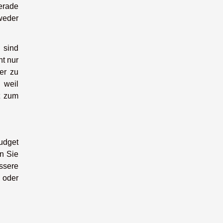
Gerade
weder
 sind
t nur
er zu
 weil
t zum
Budget
en Sie
ssere
 oder