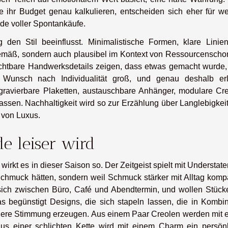
 ihr Budget genau kalkulieren, entscheiden sich eher für we
lade voller Spontankäufe.
g den Stil beeinflusst. Minimalistische Formen, klare Linie
tgemäß, sondern auch plausibel im Kontext von Ressourcenscho
sichtbare Handwerksdetails zeigen, dass etwas gemacht wurde, 
der Wunsch nach Individualität groß, und genau deshalb er
gravierbare Plaketten, austauschbare Anhänger, modulare Cre
assen. Nachhaltigkeit wird so zur Erzählung über Langlebigkei
 von Luxus.
e leiser wird
irkt es in dieser Saison so. Der Zeitgeist spielt mit Understat
chmuck hätten, sondern weil Schmuck stärker mit Alltag kompa
sich zwischen Büro, Café und Abendtermin, und wollen Stücke
Das begünstigt Designs, die sich stapeln lassen, die in Kombi
andere Stimmung erzeugen. Aus einem Paar Creolen werden mit 
aus einer schlichten Kette wird mit einem Charm ein persönl