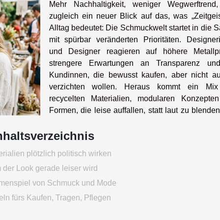
Mehr Nachhaltigkeit, weniger Wegwerftrend
zugleich ein neuer Blick auf das, was „Zeitgeis
Alltag bedeutet: Die Schmuckwelt startet in die 
mit spürbar veränderten Prioritäten. Designer
und Designer reagieren auf höhere Metallpr
strengere Erwartungen an Transparenz un
Kundinnen, die bewusst kaufen, aber nicht auf
verzichten wollen. Heraus kommt ein Mi
recycelten Materialien, modularen Konzepte
Formen, die leise auffallen, statt laut zu blende
nhaltsverzeichnis
ialien plötzlich politisch wirken
der Look gerade leiser wird
enspiel von Schmuck und Mode
ln fürs Kaufen, Tragen, Pflegen