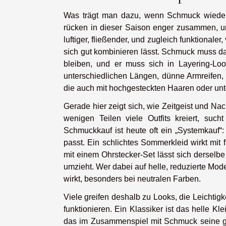
Was trägt man dazu, wenn Schmuck wieder
rücken in dieser Saison enger zusammen, und
luftiger, fließender, und zugleich funktionaler,
sich gut kombinieren lässt. Schmuck muss dara
bleiben, und er muss sich in Layering-Lo
unterschiedlichen Längen, dünne Armreifen,
die auch mit hochgesteckten Haaren oder unte
Gerade hier zeigt sich, wie Zeitgeist und Na
wenigen Teilen viele Outfits kreiert, such
Schmuckkauf ist heute oft ein „Systemkauf“: 
passt. Ein schlichtes Sommerkleid wirkt mit f
mit einem Ohrstecker-Set lässt sich dersel
umzieht. Wer dabei auf helle, reduzierte Mode
wirkt, besonders bei neutralen Farben.
Viele greifen deshalb zu Looks, die Leichtigke
funktionieren. Ein Klassiker ist das helle Kl
das im Zusammenspiel mit Schmuck seine gan