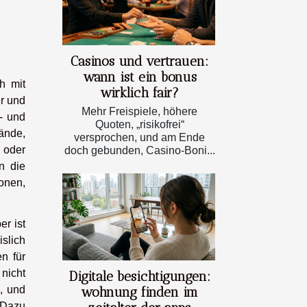
Casinos und vertrauen:
wann ist ein bonus
h mit
wirklich fair?
er und
Mehr Freispiele, höhere
- und
Quoten, „risikofrei“
ände,
versprochen, und am Ende
 oder
doch gebunden, Casino-Boni...
n die
onen,
er ist
slich
en für
nicht
Digitale besichtigungen:
, und
wohnung finden im
 Dazu