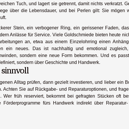
eichen Tuch, und lagert sie getrennt, damit nichts verkratzt. 
flege über die Lebensdauer, und bei Perlen gilt: Sie mögen 
uft.
kerer Stein, ein verbogener Ring, ein gerissener Faden, das
rn Anlässe für Service. Viele Goldschmiede bieten heute nich
rbeitungen an, etwa aus einem Einzelohrring einen Anhäng
 ein neues. Das ist nachhaltig und emotional zugleich,
schwinden, sondern eine neue Form bekommen. Und es pass
e definiert, sondern über Geschichte und Handwerk.
 sinnvoll
igenen Alltag prüfen, dann gezielt investieren, und lieber ein 
nen. Achten Sie auf Rückgabe- und Reparaturoptionen, und frag
. Wer früh reserviert, bekommt bei gefragten Stücken oft be
le Förderprogramme fürs Handwerk indirekt über Reparatur-