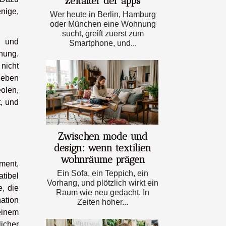
zeitalter der apps
nige,
Wer heute in Berlin, Hamburg
oder München eine Wohnung
sucht, greift zuerst zum
n und
Smartphone, und...
nung.
nicht
leben
olen,
t, und
Zwischen mode und
design: wenn textilien
wohnräume prägen
ement,
Ein Sofa, ein Teppich, ein
tibel
Vorhang, und plötzlich wirkt ein
, die
Raum wie neu gedacht. In
nation
Zeiten hoher...
einem
icher