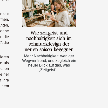
 mehr
ormen,
nten,
, ohne
Wie zeitgeist und
r die
nachhaltigkeit sich im
“, die
schmuckdesign der
neuen saison begegnen
Mehr Nachhaltigkeit, weniger
leren
Wegwerftrend, und zugleich ein
e als
neuer Blick auf das, was
ichen
„Zeitgeist“...
elner
n ihre
einem