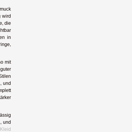
hmuck
 wird
e, die
chtbar
en in
inge,
so mit
guter
Stilen
e, und
plett
tärker
lässig
n, und
Kleid