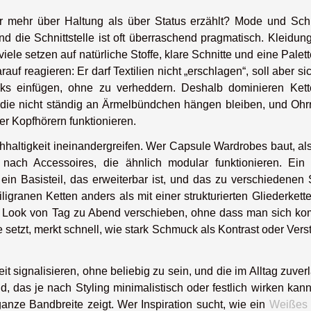
 mehr über Haltung als über Status erzählt? Mode und Sc
 die Schnittstelle ist oft überraschend pragmatisch. Kleidung
 viele setzen auf natürliche Stoffe, klare Schnitte und eine Palett
uf reagieren: Er darf Textilien nicht „erschlagen“, soll aber si
oks einfügen, ohne zu verheddern. Deshalb dominieren Kett
 die nicht ständig an Ärmelbündchen hängen bleiben, und Ohrr
r Kopfhörern funktionieren.
chhaltigkeit ineinandergreifen. Wer Capsule Wardrobes baut, al
t nach Accessoires, die ähnlich modular funktionieren. Ein 
ein Basisteil, das erweiterbar ist, und das zu verschiedenen 
iligranen Ketten anders als mit einer strukturierten Gliederkett
be Look von Tag zu Abend verschieben, ohne dass man sich kom
 setzt, merkt schnell, wie stark Schmuck als Kontrast oder Vers
it signalisieren, ohne beliebig zu sein, und die im Alltag zuver
eid, das je nach Styling minimalistisch oder festlich wirken kan
ze Bandbreite zeigt. Wer Inspiration sucht, wie ein
Weißes 