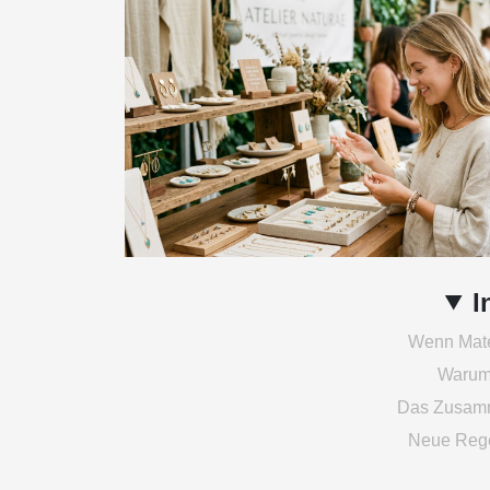
I
Wenn Mater
Warum 
Das Zusamm
Neue Rege