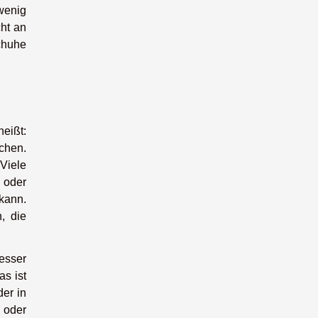
 wenig
cht an
chuhe
eißt:
chen.
Viele
 oder
kann.
, die
besser
as ist
der in
 oder