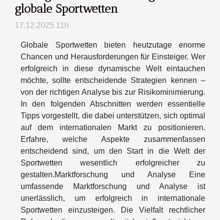
globale Sportwetten
17.12.2025 11h
Globale Sportwetten bieten heutzutage enorme
Chancen und Herausforderungen für Einsteiger. Wer
erfolgreich in diese dynamische Welt eintauchen
möchte, sollte entscheidende Strategien kennen –
von der richtigen Analyse bis zur Risikominimierung.
In den folgenden Abschnitten werden essentielle
Tipps vorgestellt, die dabei unterstützen, sich optimal
auf dem internationalen Markt zu positionieren.
Erfahre, welche Aspekte zusammenfassen
entscheidend sind, um den Start in die Welt der
Sportwetten wesentlich erfolgreicher zu
gestalten.Marktforschung und Analyse Eine
umfassende Marktforschung und Analyse ist
unerlässlich, um erfolgreich in internationale
Sportwetten einzusteigen. Die Vielfalt rechtlicher