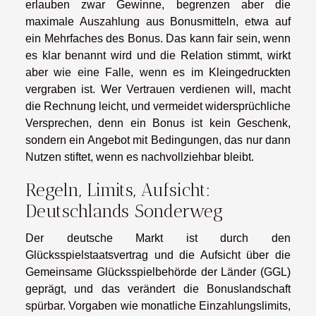
erlauben zwar Gewinne, begrenzen aber die
maximale Auszahlung aus Bonusmitteln, etwa auf
ein Mehrfaches des Bonus. Das kann fair sein, wenn
es klar benannt wird und die Relation stimmt, wirkt
aber wie eine Falle, wenn es im Kleingedruckten
vergraben ist. Wer Vertrauen verdienen will, macht
die Rechnung leicht, und vermeidet widersprüchliche
Versprechen, denn ein Bonus ist kein Geschenk,
sondern ein Angebot mit Bedingungen, das nur dann
Nutzen stiftet, wenn es nachvollziehbar bleibt.
Regeln, Limits, Aufsicht:
Deutschlands Sonderweg
Der deutsche Markt ist durch den
Glücksspielstaatsvertrag und die Aufsicht über die
Gemeinsame Glücksspielbehörde der Länder (GGL)
geprägt, und das verändert die Bonuslandschaft
spürbar. Vorgaben wie monatliche Einzahlungslimits,