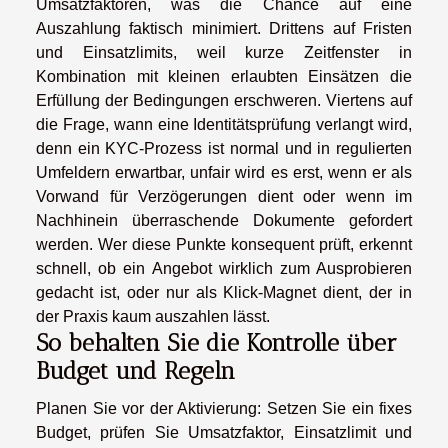
Umsatzfaktoren, was die Chance auf eine
Auszahlung faktisch minimiert. Drittens auf Fristen
und Einsatzlimits, weil kurze Zeitfenster in
Kombination mit kleinen erlaubten Einsätzen die
Erfüllung der Bedingungen erschweren. Viertens auf
die Frage, wann eine Identitätsprüfung verlangt wird,
denn ein KYC-Prozess ist normal und in regulierten
Umfeldern erwartbar, unfair wird es erst, wenn er als
Vorwand für Verzögerungen dient oder wenn im
Nachhinein überraschende Dokumente gefordert
werden. Wer diese Punkte konsequent prüft, erkennt
schnell, ob ein Angebot wirklich zum Ausprobieren
gedacht ist, oder nur als Klick-Magnet dient, der in
der Praxis kaum auszahlen lässt.
So behalten Sie die Kontrolle über
Budget und Regeln
Planen Sie vor der Aktivierung: Setzen Sie ein fixes
Budget, prüfen Sie Umsatzfaktor, Einsatzlimit und