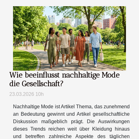
Wie beeinflusst nachhaltige Mode
die Gesellschaft?
23.03.2026 10h
Nachhaltige Mode ist Artikel Thema, das zunehmend
an Bedeutung gewinnt und Artikel gesellschaftliche
Diskussion maßgeblich prägt. Die Auswirkungen
dieses Trends reichen weit über Kleidung hinaus
und betreffen zahlreiche Aspekte des täglichen