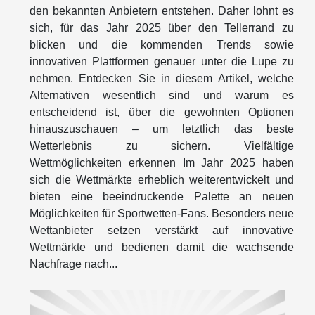
den bekannten Anbietern entstehen. Daher lohnt es
sich, für das Jahr 2025 über den Tellerrand zu
blicken und die kommenden Trends sowie
innovativen Plattformen genauer unter die Lupe zu
nehmen. Entdecken Sie in diesem Artikel, welche
Alternativen wesentlich sind und warum es
entscheidend ist, über die gewohnten Optionen
hinauszuschauen – um letztlich das beste
Wetterlebnis zu sichern. Vielfältige
Wettmöglichkeiten erkennen Im Jahr 2025 haben
sich die Wettmärkte erheblich weiterentwickelt und
bieten eine beeindruckende Palette an neuen
Möglichkeiten für Sportwetten-Fans. Besonders neue
Wettanbieter setzen verstärkt auf innovative
Wettmärkte und bedienen damit die wachsende
Nachfrage nach...