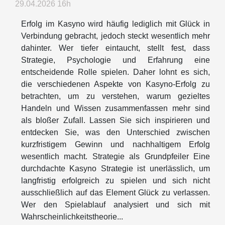
29.04.2026 16h
Erfolg im Kasyno wird häufig lediglich mit Glück in
Verbindung gebracht, jedoch steckt wesentlich mehr
dahinter. Wer tiefer eintaucht, stellt fest, dass
Strategie, Psychologie und Erfahrung eine
entscheidende Rolle spielen. Daher lohnt es sich,
die verschiedenen Aspekte von Kasyno-Erfolg zu
betrachten, um zu verstehen, warum gezieltes
Handeln und Wissen zusammenfassen mehr sind
als bloßer Zufall. Lassen Sie sich inspirieren und
entdecken Sie, was den Unterschied zwischen
kurzfristigem Gewinn und nachhaltigem Erfolg
wesentlich macht. Strategie als Grundpfeiler Eine
durchdachte Kasyno Strategie ist unerlässlich, um
langfristig erfolgreich zu spielen und sich nicht
ausschließlich auf das Element Glück zu verlassen.
Wer den Spielablauf analysiert und sich mit
Wahrscheinlichkeitstheorie...