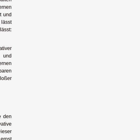
ernen
ot und
lässt
ässt:
tiver
n und
ernen
rbaren
bloßer
e den
ative
ieser
ernst