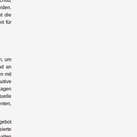
chutz
rden.
t die
t für
n, um
nd an
n mit
uitive
ragen
uelle
nten,
gebot
ierte
alten