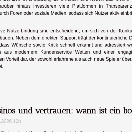
ber hinaus investieren viele Plattformen in Transparen
rch Foren oder soziale Medien, sodass sich Nutzer aktiv einbr
ve Nutzerbindung sind entscheidend, um sich von der Konku
bauen. Neben dem direkten Support trägt der kontinuierliche D
dass Wünsche sowie Kritik schnell erkannt und adressiert w
ion aus modernem Kundenservice Wetten und einer engagi
 Vorteil dar, der sowohl erfahrene als auch neue Spieler über
t.
inos und vertrauen: wann ist ein bo
.2026 10h