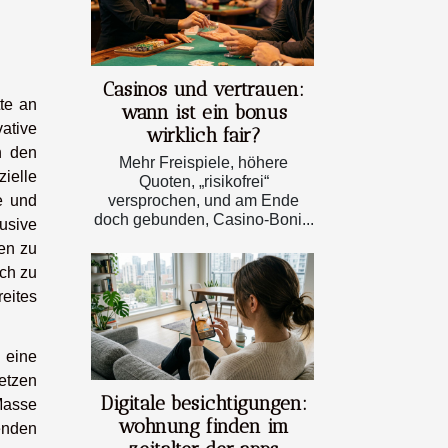
Casinos und vertrauen:
te an
wann ist ein bonus
ative
wirklich fair?
n den
Mehr Freispiele, höhere
ielle
Quoten, „risikofrei“
he und
versprochen, und am Ende
doch gebunden, Casino-Boni...
usive
en zu
ch zu
eites
 eine
setzen
Digitale besichtigungen:
Masse
wohnung finden im
renden