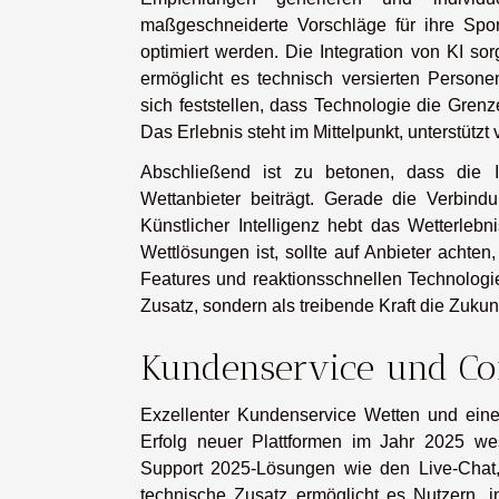
maßgeschneiderte Vorschläge für ihre Spor
optimiert werden. Die Integration von KI sor
ermöglicht es technisch versierten Persone
sich feststellen, dass Technologie die Gre
Das Erlebnis steht im Mittelpunkt, unterstütz
Abschließend ist zu betonen, dass die In
Wettanbieter beiträgt. Gerade die Verbind
Künstlicher Intelligenz hebt das Wetterle
Wettlösungen ist, sollte auf Anbieter achten,
Features und reaktionsschnellen Technologien
Zusatz, sondern als treibende Kraft die Zukunf
Kundenservice und C
Exzellenter Kundenservice Wetten und eine
Erfolg neuer Plattformen im Jahr 2025 wes
Support 2025-Lösungen wie den Live-Chat,
technische Zusatz ermöglicht es Nutzern, in