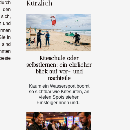
Kürzlich
odurch
 den
sich,
n und
ormen
ie in
 sind
hnten
Kiteschule oder
beste
selbstlernen: ein ehrlicher
blick auf vor- und
nachteile
Kaum ein Wassersport boomt
so sichtbar wie Kitesurfen, an
vielen Spots stehen
Einsteigerinnen und...