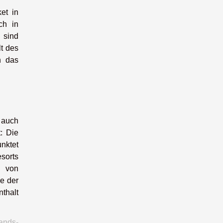
et in
ch in
 sind
lt des
h das
 auch
t: Die
nktet
sorts
n von
e der
thalt
lands-