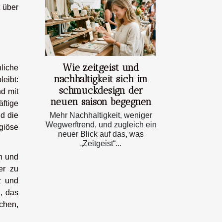
t über
Wie zeitgeist und
liche
nachhaltigkeit sich im
leibt:
schmuckdesign der
nd mit
neuen saison begegnen
ftige
nd die
Mehr Nachhaltigkeit, weniger
Wegwerftrend, und zugleich ein
giöse
neuer Blick auf das, was
„Zeitgeist“...
rn und
er zu
z und
, das
uchen,