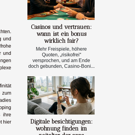
Casinos und vertrauen:
hten.
wann ist ein bonus
g und
wirklich fair?
frohe
Mehr Freispiele, höhere
r und
Quoten, „risikofrei“
ungen
versprochen, und am Ende
doch gebunden, Casino-Boni...
plexe
inität
e zum
adies
pping
 ihre
Digitale besichtigungen:
t hier
wohnung finden im