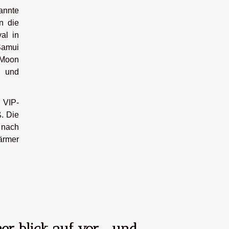
annte
n die
al in
Samui
 Moon
n und
 VIP-
. Die
 nach
ärmer
cher blick auf vor- und