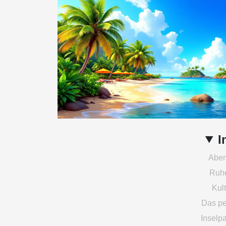
I
Aben
Ruhe
Kul
Das pe
Inselp