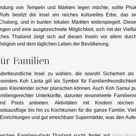
ndung von Tempeln und Märkten legen möchte, sollte Phuk
 Rufs besitzt die Insel ein reiches kulturelles Erbe, das si
halong, und in bunten lokalen Märkten widerspiegelt. Diese
ngen und eine ausgezeichnete Möglichkeit, sich mit der Vielfa
ches Thailand zeigt sich auf diesen Inseln vor allem durc
eligion und dem täglichen Leben der Bevölkerung.
für Familien
nderfreundliche Insel zu wählen, die sowohl Sicherheit als
Besonders Koh Lanta gilt als Symbol für Familienfreundlichkei
odass Kleinkinder sicher planschen können. Auch Koh Samui pu
miliengerechter Unterkünfte, darunter renommierte Familienre
und Pools anbieten. Aktivitäten mit Kindern reiche
tsausflüge bis hin zu Kochkursen für die ganze Familie. Viel
 Einrichtungen und gut erreichbare Supermärkte, was den Aufen
ichen Familienurlaub Thailand sucht, findet auf
https://thai