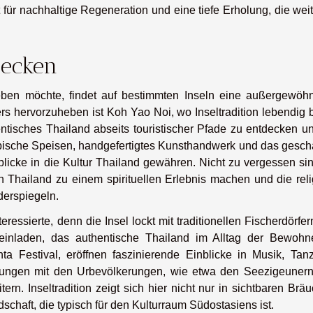
t für nachhaltige Regeneration und eine tiefe Erholung, die wei
decken
eben möchte, findet auf bestimmten Inseln eine außergewöhn
rs hervorzuheben ist Koh Yao Noi, wo Inseltradition lebendig b
entisches Thailand abseits touristischer Pfade zu entdecken u
ische Speisen, handgefertigtes Kunsthandwerk und das geschä
nblicke in die Kultur Thailand gewähren. Nicht zu vergessen si
 Thailand zu einem spirituellen Erlebnis machen und die reli
derspiegeln.
eressierte, denn die Insel lockt mit traditionellen Fischerdörfe
r einladen, das authentische Thailand im Alltag der Bewohn
ta Festival, eröffnen faszinierende Einblicke in Musik, Tan
nungen mit den Urbevölkerungen, wie etwa den Seezigeunern
tern. Inseltradition zeigt sich hier nicht nur in sichtbaren Brä
chaft, die typisch für den Kulturraum Südostasiens ist.