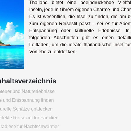
Thailand bietet eine beeindruckende Vielfa
Inseln, jede mit ihrem eigenen Charme und Chara
Es ist wesentlich, die Insel zu finden, die am 
zum eigenen Reisestil passt – sei es für Abent
Entspannung oder kulturelle Erlebnisse. I
folgenden Abschnitten gibt es einen detailli
Leitfaden, um die ideale thailändische Insel fü
Vorliebe zu entdecken.
nhaltsverzeichnis
teuer und Naturerlebnisse
 und Entspannung finden
turelle Schätze entdecken
rfekte Reiseziel für Familien
aradiese für Nachtschwärmer