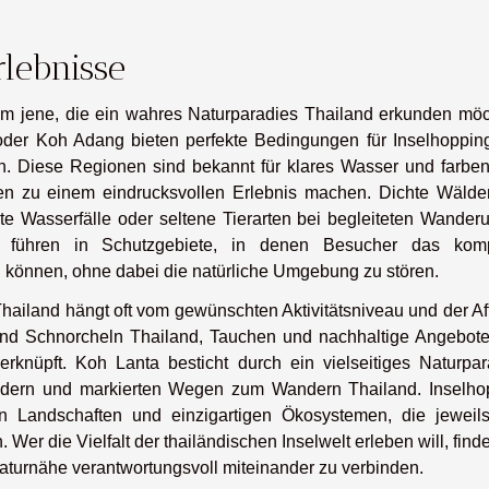
lebnisse
lem jene, die ein wahres Naturparadies Thailand erkunden möc
der Koh Adang bieten perfekte Bedingungen für Inselhoppin
in. Diese Regionen sind bekannt für klares Wasser und farben
en zu einem eindrucksvollen Erlebnis machen. Dichte Wälde
te Wasserfälle oder seltene Tierarten bei begleiteten Wander
n führen in Schutzgebiete, in denen Besucher das kom
önnen, ohne dabei die natürliche Umgebung zu stören.
hailand hängt oft vom gewünschten Aktivitätsniveau und der Aff
sind Schnorcheln Thailand, Tauchen und nachhaltige Angebot
knüpft. Koh Lanta besticht durch ein vielseitiges Naturpar
dern und markierten Wegen zum Wandern Thailand. Inselho
n Landschaften und einzigartigen Ökosystemen, die jeweils
er die Vielfalt der thailändischen Inselwelt erleben will, finde
turnähe verantwortungsvoll miteinander zu verbinden.