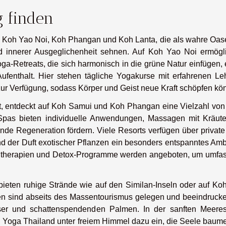
 finden
e Koh Yao Noi, Koh Phangan und Koh Lanta, die als wahre Oase
nd innerer Ausgeglichenheit sehnen. Auf Koh Yao Noi ermögl
oga-Retreats, die sich harmonisch in die grüne Natur einfügen,
ufenthalt. Hier stehen tägliche Yogakurse mit erfahrenen Leh
ur Verfügung, sodass Körper und Geist neue Kraft schöpfen kö
t, entdeckt auf Koh Samui und Koh Phangan eine Vielzahl von
Spas bieten individuelle Anwendungen, Massagen mit Kräute
ende Regeneration fördern. Viele Resorts verfügen über privat
d der Duft exotischer Pflanzen ein besonders entspanntes Amb
entherapien und Detox-Programme werden angeboten, um umfa
bieten ruhige Strände wie auf den Similan-Inseln oder auf Ko
en sind abseits des Massentourismus gelegen und beeindrucke
er und schattenspendenden Palmen. In der sanften Meeres
Yoga Thailand unter freiem Himmel dazu ein, die Seele baume