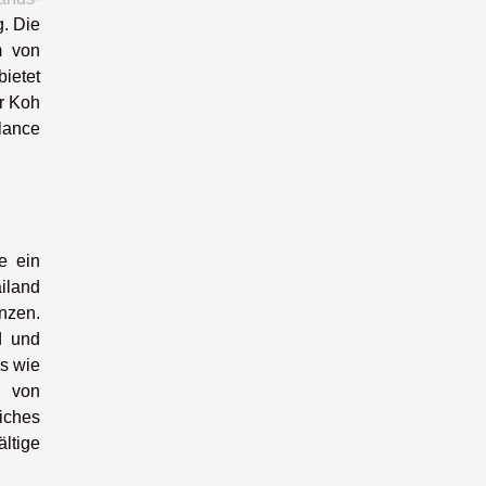
. Die
m von
bietet
er Koh
lance
e ein
iland
nzen.
d und
bs wie
t von
iches
ltige