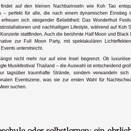
, findet auf den kleinen Nachbarinseln wie Koh Tao entsp
– perfekt für alle, die nach einem dynamischen Einstieg i
erfreuen sich steigender Beliebtheit: Das Wonderfruit Festiv
stinstallationen und nachhaltigen Lifestyle, während auf Koh 
-Konzerte stattfinden. Auch die berühmte Half Moon und Black
ative zur Full Moon Party, mit spektakulären Lichteffekte
 Events unterstreicht.
ängst nicht mehr nur auf eine Insel begrenzt. Ob luxuriöse
te Musikfestival Thailand – die Auswahl ist entscheidend groß
 nur tagsüber traumhafte Strände, sondern verwandeln sich
ionalen Eventszene, was sie zur ersten Wahl für Nachtschw
 Meer suchen.
eschule oder selbstlernen: ein ehrli