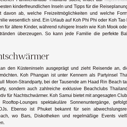
sten kinderfreundlichen Inseln und Tipps für die Reiseplanung
ft davon ab, welche Freizeitmöglichkeiten und welche For
amilie wesentlich sind. Ein Urlaub auf Koh Phi Phi oder Koh Tao 
en für ältere Kinder, während ruhigere Inseln wie Koh Mook od
Stränden überzeugen. So kann jede Familie die perfekte Ba
chtschwärmer
 an den Küsteninseln ausgeprägt und zieht Reisende an, di
möchten. Koh Phangan ist unter Kennern als Partyinsel Tha
Full Moon-Strandparty, bei der Tausende am Haad Rin Beach ta
rty, sondern auch zahlreiche exklusive Beachclubs Thailan
aktiv für Nachtschwärmer. Koh Samui bietet mit angesagten Clu
Rooftop-Lounges spektakuläre Sonnenuntergänge, gefolg
n DJs. Ebenso ist Phuket bekannt für sein abwechslungsre
ch, wo Bars, Diskotheken und regelmäßige Events vielfä
en.