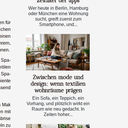
zeitalter der apps
Wer heute in Berlin, Hamburg
oder München eine Wohnung
sucht, greift zuerst zum
n für
Smartphone, und...
ichen
 einen
rern,
nnen.
 Spa-
rölen
e Spa-
Zwischen mode und
iente
design: wenn textilien
ssend
wohnräume prägen
Ein Sofa, ein Teppich, ein
Vorhang, und plötzlich wirkt ein
h Mak
Raum wie neu gedacht. In
n mit
Zeiten hoher...
brise
ln zu