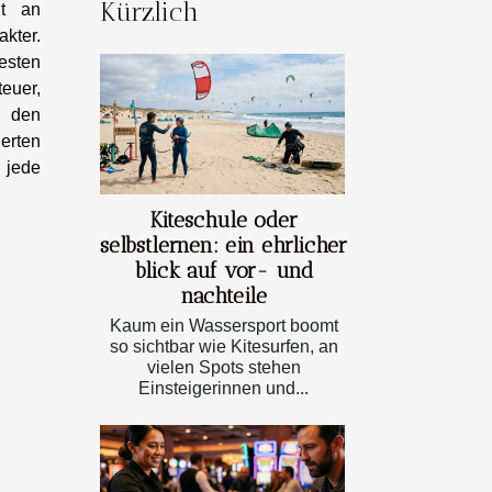
Kürzlich
lt an
kter.
besten
euer,
n den
erten
r jede
Kiteschule oder
selbstlernen: ein ehrlicher
blick auf vor- und
nachteile
Kaum ein Wassersport boomt
so sichtbar wie Kitesurfen, an
vielen Spots stehen
Einsteigerinnen und...