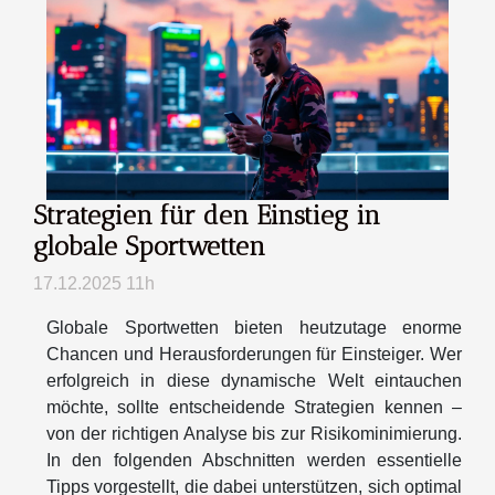
Strategien für den Einstieg in
globale Sportwetten
17.12.2025 11h
Globale Sportwetten bieten heutzutage enorme
Chancen und Herausforderungen für Einsteiger. Wer
erfolgreich in diese dynamische Welt eintauchen
möchte, sollte entscheidende Strategien kennen –
von der richtigen Analyse bis zur Risikominimierung.
In den folgenden Abschnitten werden essentielle
Tipps vorgestellt, die dabei unterstützen, sich optimal