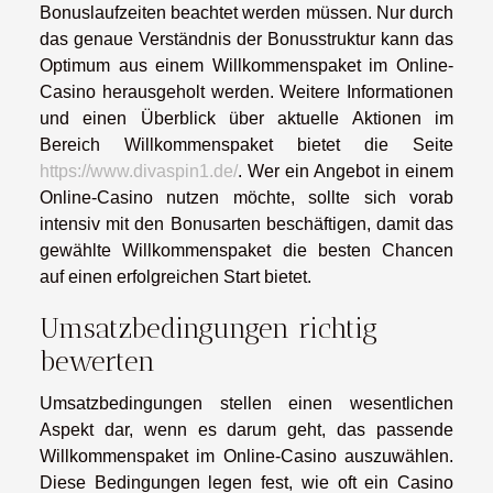
Bonuslaufzeiten beachtet werden müssen. Nur durch
das genaue Verständnis der Bonusstruktur kann das
Optimum aus einem Willkommenspaket im Online-
Casino herausgeholt werden. Weitere Informationen
und einen Überblick über aktuelle Aktionen im
Bereich Willkommenspaket bietet die Seite
https://www.divaspin1.de/
. Wer ein Angebot in einem
Online-Casino nutzen möchte, sollte sich vorab
intensiv mit den Bonusarten beschäftigen, damit das
gewählte Willkommenspaket die besten Chancen
auf einen erfolgreichen Start bietet.
Umsatzbedingungen richtig
bewerten
Umsatzbedingungen stellen einen wesentlichen
Aspekt dar, wenn es darum geht, das passende
Willkommenspaket im Online-Casino auszuwählen.
Diese Bedingungen legen fest, wie oft ein Casino