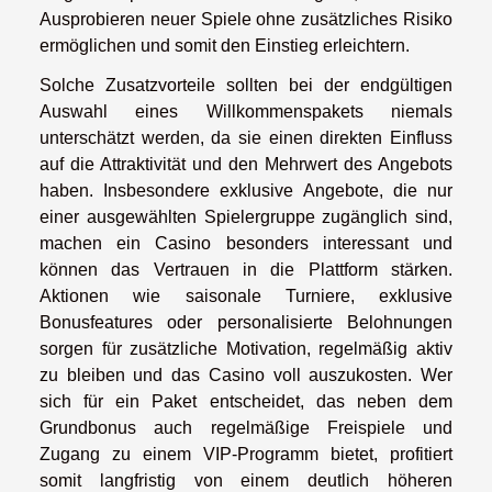
Ausprobieren neuer Spiele ohne zusätzliches Risiko
ermöglichen und somit den Einstieg erleichtern.
Solche Zusatzvorteile sollten bei der endgültigen
Auswahl eines Willkommenspakets niemals
unterschätzt werden, da sie einen direkten Einfluss
auf die Attraktivität und den Mehrwert des Angebots
haben. Insbesondere exklusive Angebote, die nur
einer ausgewählten Spielergruppe zugänglich sind,
machen ein Casino besonders interessant und
können das Vertrauen in die Plattform stärken.
Aktionen wie saisonale Turniere, exklusive
Bonusfeatures oder personalisierte Belohnungen
sorgen für zusätzliche Motivation, regelmäßig aktiv
zu bleiben und das Casino voll auszukosten. Wer
sich für ein Paket entscheidet, das neben dem
Grundbonus auch regelmäßige Freispiele und
Zugang zu einem VIP-Programm bietet, profitiert
somit langfristig von einem deutlich höheren