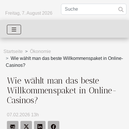
Freitag, 7. August 2026
Startseite
Ökonomie
Wie wählt man das beste Willkommenspaket in Online-
Casinos?
Wie wählt man das beste
Willkommenspaket in Online-
Casinos?
07.02.2026 13h