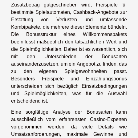
Zusatzbetrag gutgeschrieben wird, Freispiele für
bestimmte Spielautomaten, Cashback-Angebote zur
Erstattung von Verlusten und umfassende
Kombipakete, die mehrere dieser Elemente bündeln.
Die Bonusstruktur eines Willkommenspakets
beeinflusst maßgeblich den tatsächlichen Wert und
die Spielmöglichkeiten. Daher ist es wesentlich, sich
mit den Unterschieden der Bonusarten
auseinanderzusetzen, um ein Angebot zu finden, das
zu den eigenen Spielgewohnheiten passt.
Besonders Freispiele und Einzahlungsbonus
unterscheiden sich bezüglich Einsatzbedingungen
und Spielmöglichkeiten, was für die Auswahl
entscheidend ist.
Eine sorgfältige Analyse der Bonusarten kann
ausschließlich vom erfahrensten Casino-Experten
vorgenommen werden, da viele Details wie
Umsatzanforderungen, maximale Gewinne und