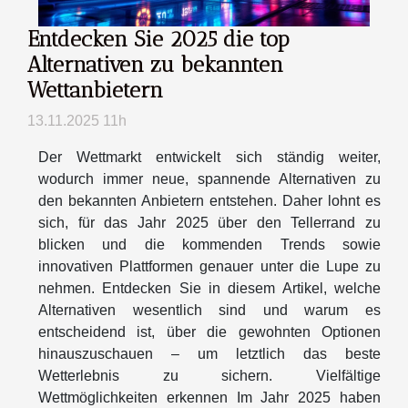
Entdecken Sie 2025 die top
Alternativen zu bekannten
Wettanbietern
13.11.2025 11h
Der Wettmarkt entwickelt sich ständig weiter,
wodurch immer neue, spannende Alternativen zu
den bekannten Anbietern entstehen. Daher lohnt es
sich, für das Jahr 2025 über den Tellerrand zu
blicken und die kommenden Trends sowie
innovativen Plattformen genauer unter die Lupe zu
nehmen. Entdecken Sie in diesem Artikel, welche
Alternativen wesentlich sind und warum es
entscheidend ist, über die gewohnten Optionen
hinauszuschauen – um letztlich das beste
Wetterlebnis zu sichern. Vielfältige
Wettmöglichkeiten erkennen Im Jahr 2025 haben