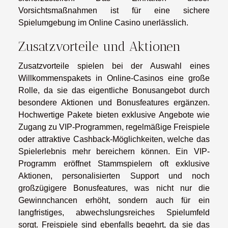
Vorsichtsmaßnahmen ist für eine sichere
Spielumgebung im Online Casino unerlässlich.
Zusatzvorteile und Aktionen
Zusatzvorteile spielen bei der Auswahl eines
Willkommenspakets in Online-Casinos eine große
Rolle, da sie das eigentliche Bonusangebot durch
besondere Aktionen und Bonusfeatures ergänzen.
Hochwertige Pakete bieten exklusive Angebote wie
Zugang zu VIP-Programmen, regelmäßige Freispiele
oder attraktive Cashback-Möglichkeiten, welche das
Spielerlebnis mehr bereichern können. Ein VIP-
Programm eröffnet Stammspielern oft exklusive
Aktionen, personalisierten Support und noch
großzügigere Bonusfeatures, was nicht nur die
Gewinnchancen erhöht, sondern auch für ein
langfristiges, abwechslungsreiches Spielumfeld
sorgt. Freispiele sind ebenfalls begehrt, da sie das