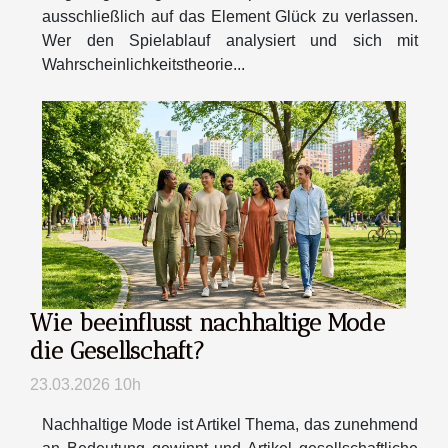
ausschließlich auf das Element Glück zu verlassen.
Wer den Spielablauf analysiert und sich mit
Wahrscheinlichkeitstheorie...
Wie beeinflusst nachhaltige Mode
die Gesellschaft?
23.03.2026 10h
Nachhaltige Mode ist Artikel Thema, das zunehmend